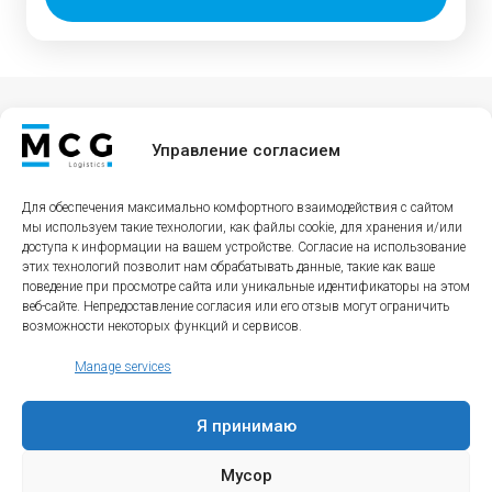
Контакты
Управление согласием
MCG Logistics Sp. z o. o.
Lipowa 36
Для обеспечения максимально комфортного взаимодействия с сайтом
мы используем такие технологии, как файлы cookie, для хранения и/или
69-200 Sulęcin
доступа к информации на вашем устройстве. Согласие на использование
этих технологий позволит нам обрабатывать данные, такие как ваше
поведение при просмотре сайта или уникальные идентификаторы на этом
веб-сайте. Непредоставление согласия или его отзыв могут ограничить
возможности некоторых функций и сервисов.
Меню
Социальные сети
Manage services
Вакансии
Что мы предлагаем?
Я принимаю
О нас
Контакты
Мусор