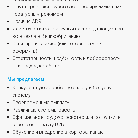
Опыт пере­воз­ки гру­зов с кон­тро­ли­ру­е­мым тем­
пе­ра­тур­ным режимом
Нали­чие ADR
Дей­ству­ю­щий загра­нич­ный пас­порт, даю­щий пра­
во въез­да в Великобританию
Сани­тар­ная книж­ка (или готов­ность её
оформить)
Ответ­ствен­ность, надёж­ность и доб­ро­со­вест­
ный под­ход к работе
Мы предлагаем
Кон­ку­рент­ную зара­бот­ную пла­ту и бонус­ную
систему
Свое­вре­мен­ные выплаты
Раз­лич­ные систе­мы работы
Офи­ци­аль­ное тру­до­устрой­ство или сотруд­ни­че­
ство по кон­трак­ту B2B
Обу­че­ние и внед­ре­ние в кор­по­ра­тив­ные