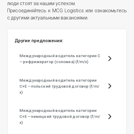
люди сто­ят за нашим успехом.
При­со­еди­няй­тесь к MCG Logistics или озна­комь­тесь
с дру­ги­ми акту­аль­ны­ми вакансиями.
Другие предложения:
Международный водитель категории C
— рефрижератор (соломка) (f/​m/​x)
Международный водитель категории
C+E — польский трудовой договор (f/​m/​
x)
Международный водитель категории
C+E — немецкий трудовой договор (f/​m/​
x)