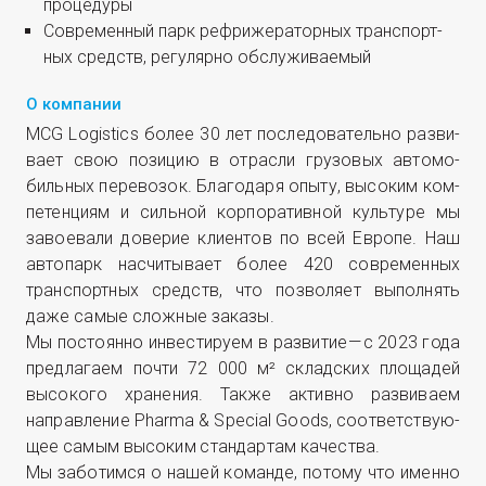
процедуры
Совре­мен­ный парк рефри­же­ра­тор­ных транс­порт­
ных средств, регу­ляр­но обслуживаемый
О компании
MCG Logistics более 30 лет после­до­ва­тель­но раз­ви­
ва­ет свою пози­цию в отрас­ли гру­зо­вых авто­мо­
биль­ных пере­во­зок. Бла­го­да­ря опы­ту, высо­ким ком­
пе­тен­ци­ям и силь­ной кор­по­ра­тив­ной куль­ту­ре мы
заво­е­ва­ли дове­рие кли­ен­тов по всей Евро­пе. Наш
авто­парк насчи­ты­ва­ет более 420 совре­мен­ных
транс­порт­ных средств, что поз­во­ля­ет выпол­нять
даже самые слож­ные заказы.
Мы посто­ян­но инве­сти­ру­ем в раз­ви­тие — с 2023 года
пред­ла­га­ем почти 72 000 м² склад­ских пло­ща­дей
высо­ко­го хра­не­ния. Так­же актив­но раз­ви­ва­ем
направ­ле­ние Pharma & Special Goods, соот­вет­ству­ю­
щее самым высо­ким стан­дар­там качества.
Мы забо­тим­ся о нашей коман­де, пото­му что имен­но