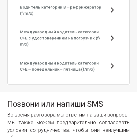
Водитель категории B — рефрижератор
(f/​m/​x)
Международный водитель категории
C+E с удостоверением на погрузчик (f/​
m/​x)
Международный водитель категории
C+E — понедельник – пятница (f/​m/​x)
Позвони или напиши SMS
Во вре­мя раз­го­во­ра мы отве­тим на ваши вопро­сы.
Мы так­же можем пред­ва­ри­тель­но согла­со­вать
усло­вия сотруд­ни­че­ства, что­бы они наи­луч­шим