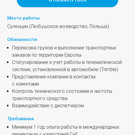
Место работы
Сулен­цин (Любуш­ское вое­вод­ство, Польша)
Обязанности
Пере­воз­ка гру­зов и выпол­не­ние транс­порт­ных
зака­зов по тер­ри­то­рии Европы
Ста­ту­си­ро­ва­ние и учёт рабо­ты в теле­ма­ти­че­ской
систе­ме, уста­нов­лен­ной в авто­мо­би­ле (Trimble)
Пред­став­ле­ние ком­па­нии в кон­так­тах
с клиентами
Кон­троль тех­ни­че­ско­го состо­я­ния и чисто­ты
транс­порт­но­го средства
Вза­и­мо­дей­ствие с диспетчером
Требования
Мини­мум 1 год опы­та рабо­ты в меж­ду­на­род­ных
пере­воз­ках с кате­го­ри­ей C+E