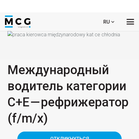
RU
Международный
водитель категории
C+E — рефрижератор
(f/​m/​x)
ОТКЛИКНУТЬСЯ