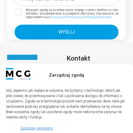
Wyrażam zgodę na przetwarzanie mojego numeru telefonu w celu
kontaktu i przedstawienia szczegółów ofert pracy. Oświadczam, że
zapoznałem się z
Klauzulą informacyjną
i
Polityką prywatności
.
Kontakt
MCG Logistics Sp. z o. o.
Zarządzaj zgodą
Lipowa 36
69-200 Sulęcin
Aby zapewnić jak najlepsze wrażenia, korzystamy z technologii, takich jak
pliki cookie, do przechowywania i/lub uzyskiwania dostępu do informacji o
urządzeniu. Zgoda na te technologie pozwoli nam przetwarzać dane, takie jak
zachowanie podczas przeglądania lub unikalne identyfikatory na tej stronie.
Brak wyrażenia zgody lub wycofanie zgody może niekorzystnie wpłynąć na
Menu
Social media
niektóre cechy i funkcje.
Oferty pracy
Zarządzaj serwisami