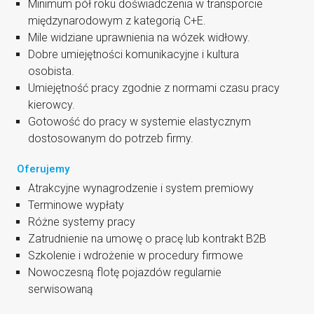
Mini­mum pół roku doświad­cze­nia w trans­por­cie
mię­dzy­na­ro­do­wym z kate­go­rią C+E.
Mile widzia­ne upraw­nie­nia na wózek widłowy.
Dobre umie­jęt­no­ści komu­ni­ka­cyj­ne i kul­tu­ra
osobista.
Umie­jęt­ność pra­cy zgod­nie z nor­ma­mi cza­su pra­cy
kierowcy.
Goto­wość do pra­cy w sys­te­mie ela­stycz­nym
dosto­so­wa­nym do potrzeb firmy.
Oferujemy
Atrak­cyj­ne wyna­gro­dze­nie i sys­tem premiowy
Ter­mi­no­we wypłaty
Róż­ne sys­te­my pracy
Zatrud­nie­nie na umo­wę o pra­cę lub kon­trakt B2B
Szko­le­nie i wdro­że­nie w pro­ce­du­ry firmowe
Nowo­cze­sną flo­tę pojaz­dów regu­lar­nie
serwisowaną