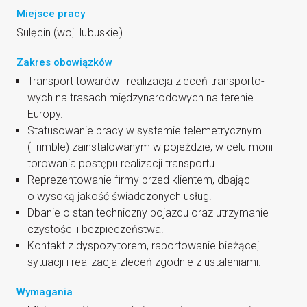
Miejsce pracy
Sulę­cin (woj. lubuskie)
Zakres obowiązków
Trans­port towa­rów i reali­za­cja zle­ceń trans­por­to­
wych na tra­sach mię­dzy­na­ro­do­wych na tere­nie
Europy.
Sta­tu­so­wa­nie pra­cy w sys­te­mie tele­me­trycz­nym
(Trim­ble) zain­sta­lo­wa­nym w pojeź­dzie, w celu moni­
to­ro­wa­nia postę­pu reali­za­cji transportu.
Repre­zen­to­wa­nie fir­my przed klien­tem, dba­jąc
o wyso­ką jakość świad­czo­nych usług.
Dba­nie o stan tech­nicz­ny pojaz­du oraz utrzy­ma­nie
czy­sto­ści i bezpieczeństwa.
Kon­takt z dys­po­zy­to­rem, rapor­to­wa­nie bie­żą­cej
sytu­acji i reali­za­cja zle­ceń zgod­nie z ustaleniami.
Wymagania