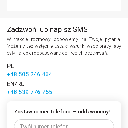
Zadzwoń lub napisz SMS
W trak­cie roz­mo­wy odpo­wie­my na Two­je pyta­nia.
Może­my też wstęp­nie usta­lić warun­ki współ­pra­cy, aby
były naj­le­piej dopa­so­wa­ne do Two­ich oczekiwań.
PL
+48 505 246 464
EN/RU
+48 539 776 755
Zostaw numer telefonu – oddzwonimy!