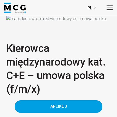
PL
Kierowca
międzynarodowy kat.
C+E – umowa polska
(f/​m/​x)
APLIKUJ